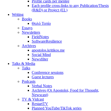
Profile cards per mentee
Each profile cross-links to any Publication/Thesis
(R&D) or Project (EL)
Writing
Books
Θολό Τοπίο
Essays
Newsletters
FieldNotes
SoftwareResilience
Archives
apostolos.kritikos.me
Social Mind
Newsfilter
Talks & Media
Talks
Conference sessions
Guest lectures
Podcasts
Verbal Notes
Archives (Oi Apostoloi, Food for Thought,
Newscast)
TV & Vidcast
RestartTV
Planned YouTube/TikTok series