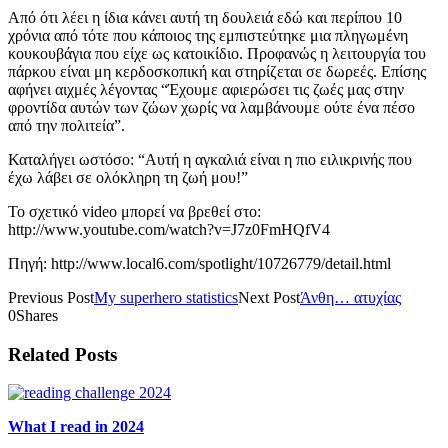
Από ότι λέει η ίδια κάνει αυτή τη δουλειά εδώ και περίπου 10
χρόνια από τότε που κάποιος της εμπιστεύτηκε μια πληγωμένη
κουκουβάγια που είχε ως κατοικίδιο. Προφανώς η λειτουργία του
πάρκου είναι μη κερδοσκοπική και στηρίζεται σε δωρεές. Επίσης
αφήνει αιχμές λέγοντας “Έχουμε αφιερώσει τις ζωές μας στην
φροντίδα αυτών των ζώων χωρίς να λαμβάνουμε ούτε ένα πέσο
από την πολιτεία”.
Καταλήγει ωστόσο: “Αυτή η αγκαλιά είναι η πιο ειλικρινής που
έχω λάβει σε ολόκληρη τη ζωή μου!”
Το σχετικό video μπορεί να βρεθεί στο:
http://www.youtube.com/watch?v=J7z0FmHQfV4
Πηγή: http://www.local6.com/spotlight/10726779/detail.html
Previous Post
My superhero statistics
Next Post
Άνθη… ατυχίας
0
Shares
Related Posts
What I read in 2024